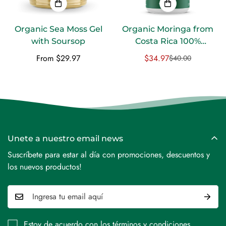
Organic Sea Moss Gel
Organic Moringa from
Confirm your age
with Soursop
Costa Rica 100%
Moringa leaves without
Regular
From $29.97
$34.97
$40.00
Are you 18 years old or older?
Sale
Regular
fillers or branches
price
price
price
NO, I'M NOT
YES, I AM
Unete a nuestro email news
Suscríbete para estar al día con promociones, descuentos y
los nuevos productos!
Estoy de acuerdo con los
términos y condiciones